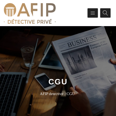
CGU
AFIP detective
CGU