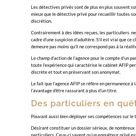
Les détectives privés sont de plus en plus souvent solli
mieux que le détective privé pour recueillir toutes 
discrétion.
Contrairement à des idées reçues, les particuliers n
cadre d’une suspicion d’adultère. S’il est vrai que ce c
demeure pas moins qu’il ne correspond pas à la réalité
Le champ d’action de l’agence pour le compte d’un part
toute l’expérience qui caractérise le cabinet AFIP pe
discrète et tout en préservant son an
onymat.
Le fait que l’agence AFIP se réfère e
n permanence à l
l’avantage d’être rassura
nt à plus d’un titre.
Des particuliers en qu
Pouvant aussi bien déployer ses compétences sur le 
Désirant constituer un dossier sérieux, de nombreux p
particuliers. Ceux-ci savent qu’un enquêteur
privé es