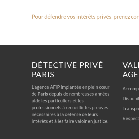
Pour défendre vos intérêts privés, prenez con
DÉTECTIVE PRIVÉ
VAL
PARIS
AG
L’agence AFIP implantée en plein cœur
Accompa
de
Paris
depuis de nombreuses années
Disponib
aide les particuliers et les
professionnels à recueillir les preuves
Transpar
nécessaires à la défense de leurs
Respect 
intérêts et à les faire valoir en justice.