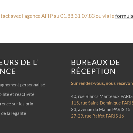
tact avec l’agence AFIP au 01.88.31.07.83 ou via le
formula
EURS DE L’
BUREAUX DE
ENCE
RÉCEPTION
Sur rendez-vous, nous recevons
gnement personnalisé
ilité et réactivité
40, rue Blancs Manteaux PARIS
115, rue Saint-Dominique PARI
ence sur les prix
33, avenue du Maine PARIS 15
de la légalité
27-29, rue Raffet PARIS 16