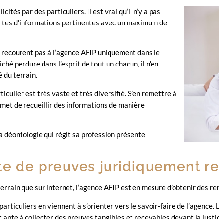
cités par des particuliers. Il est vrai qu’il n’y a pas
sortes d’informations pertinentes avec un maximum de
e recourent pas à
l’agence AF
IP uniquement dans le
liché perdure dans l’esprit de tout un chacun, il n’en
 du terrain.
iculier est très vaste et très diversifié. S’en remettre à
rmet de recueillir des informations de manière
a déontologie qui régit sa profession présente
ête de preuves juridiquement r
terrain
que s
ur internet, l’agence AFIP est en mesure d’obtenir des r
articuliers en viennent à s’orienter vers le s
avoir-faire de l’agence.
t apte
à collecter des preuves tangibles et recevables devant la justi