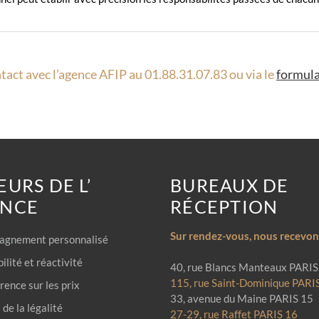
tact avec l’agence AFIP au 01.88.31.07.83 ou via le
formula
EURS DE L’
BUREAUX DE
ENCE
RÉCEPTION
Sur rendez-vous, nous recevons
gnement personnalisé
ilité et réactivité
40, rue Blancs Manteaux PARIS
115, rue Saint-Dominique PARI
ence sur les prix
33, avenue du Maine PARIS 15
de la légalité
27-29, rue Raffet PARIS 16