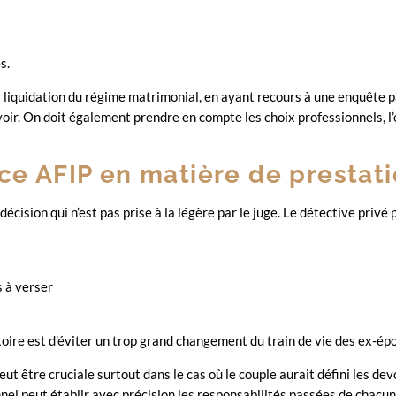
s.
iquidation du régime matrimonial, en ayant recours à une enquête pat
voir. On doit également prendre en compte les choix professionnels, l’
ence AFIP en matière de presta
écision qui n’est pas prise à la légère par le juge. Le détective privé
s à verser
atoire est d’éviter un trop grand changement du train de vie des ex-ép
eut être cruciale surtout dans le cas où le couple aurait défini les de
nnel peut établir avec précision les responsabilités passées de chacun