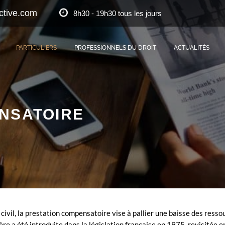
ctive.com
8h30 - 19h30 tous les jours
PARTICULIERS
PROFESSIONNELS DU DROIT
ACTUALITÉS
NSATOIRE
 civil, la prestation compensatoire vise à pallier une baisse des resso
ère a été introduite dans la législation française en 1975, revisitée 