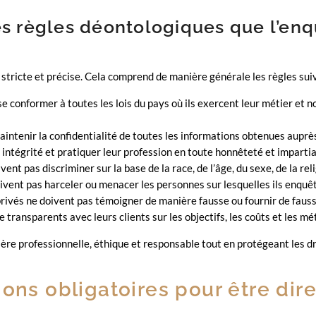
es règles déontologiques que l’enq
stricte et précise. Cela comprend de manière générale les règles sui
se conformer à toutes les lois du pays où ils exercent leur métier et n
intenir la confidentialité de toutes les informations obtenues auprès 
 intégrité et pratiquer leur profession en toute honnêteté et impartia
nt pas discriminer sur la base de la race, de l’âge, du sexe, de la reli
ivent pas harceler ou menacer les personnes sur lesquelles ils enquê
rivés ne doivent pas témoigner de manière fausse ou fournir de faus
 transparents avec leurs clients sur les objectifs, les coûts et les m
ère professionnelle, éthique et responsable tout en protégeant les dro
ions obligatoires pour être di