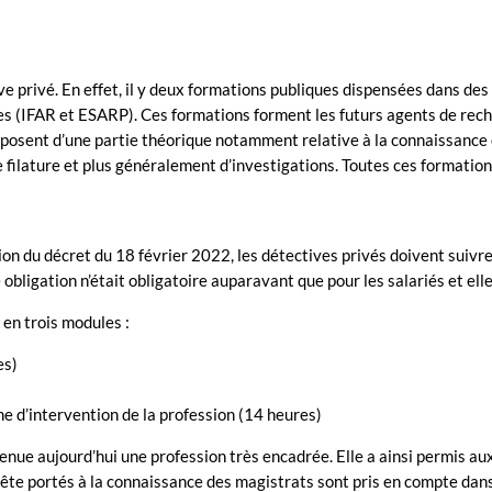
ve privé. En effet, il y deux formations publiques dispensées dans d
es (IFAR et ESARP). Ces formations forment les futurs agents de rech
mposent d’une partie théorique notamment relative à la connaissance et
e filature et plus généralement d’investigations. Toutes ces formatio
on du décret du 18 février 2022, les détectives privés doivent suivr
obligation n’était obligatoire auparavant que pour les salariés et ell
en trois modules :
es)
e d’intervention de la profession (14 heures)
enue aujourd’hui une profession très encadrée. Elle a ainsi permis a
quête portés à la connaissance des magistrats sont pris en compte dans