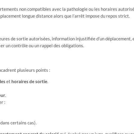
portements non compatibles avec la pathologie ou les horaires autorisé
acement longue distance alors que l’arrêt impose du repos strict.
ures de sortie autorisées, information injustifiée d’un déplacement, e
ier un contrôle ou un rappel des obligations.
cadrent plusieurs points :
les
et
horaires de sortie
.
eur
.
r :
ans certains cas).