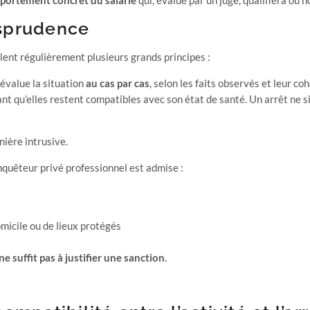
portement concret du salarié
qui, évalué par un juge, qualifiera ou n
risprudence
lent régulièrement plusieurs grands principes :
l évalue la situation
au cas par cas
, selon les faits observés et leur co
nt qu’elles restent compatibles avec son état de santé. Un arrêt ne si
nière intrusive.
nquêteur privé professionnel est admise :
omicile ou de lieux protégés
 suffit pas à justifier une sanction
.