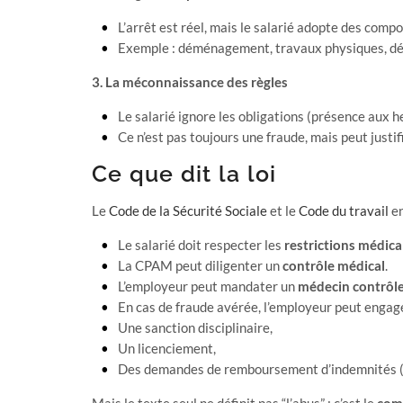
L’arrêt est réel, mais le salarié adopte des com
Exemple : déménagement, travaux physiques, dépl
3. La méconnaissance des règles
Le salarié ignore les obligations (présence aux he
Ce n’est pas toujours une fraude, mais peut justif
Ce que dit la loi
Le
Code de la Sécurité Sociale
et le
Code du travail
en
Le salarié doit respecter les
restrictions médica
La CPAM peut diligenter un
contrôle médical
.
L’employeur peut mandater un
médecin contrôl
En cas de fraude avérée, l’employeur peut engage
Une sanction disciplinaire,
Un licenciement,
Des demandes de remboursement d’indemnités (d