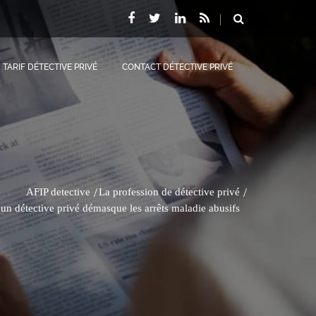
TARIF DÉTECTIVE PRIVÉ
CONTACT DÉTECTIVE PRIVÉ
AFIP detective
La profession de détective privé
n détective privé démasque les arrêts maladie abusifs