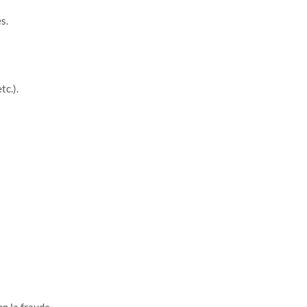
s.
tc.).