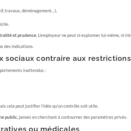
nsif, travaux, déménagement…),
cile.
ralité et prudence
. L’employeur ne peut ni espionner lui-même, ni in
x des indications.
ux sociaux contraire aux restrictio
mportements inattendus :
s cela peut justifier l’idée qu’un contrôle soit utile.
ne public
, jamais en cherchant à contourner des paramètres privés.
ratives ou médicales