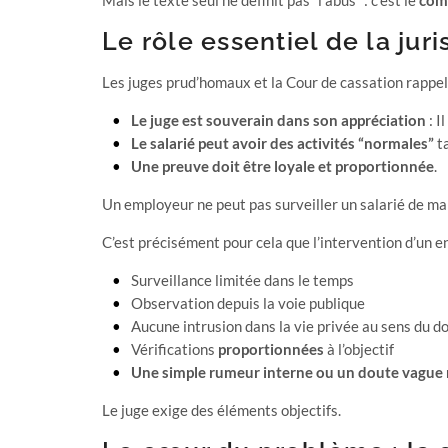
Mais le texte seul ne définit pas “l’abus” : c’est le
com
Le rôle essentiel de la ju
Les juges prud’homaux et la Cour de cassation rappel
Le juge est souverain dans son appréciation
: I
Le salarié peut avoir des activités “normales”
ta
Une preuve doit être loyale et proportionnée
.
Un employeur ne peut pas surveiller un salarié de ma
C’est précisément pour cela que l’intervention d’un e
Surveillance limitée dans le temps
Observation depuis la voie publique
Aucune intrusion dans la vie privée au sens du d
Vérifications
proportionnées
à l’objectif
Une simple rumeur interne ou un doute vague ne
Le juge exige des éléments objectifs.