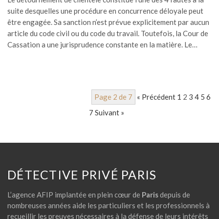
suite desquelles une procédure en concurrence déloyale peut
être engagée. Sa sanction n’est prévue explicitement par aucun
article du code civil ou du code du travail. Toutefois, la Cour de
Cassation a une jurisprudence constante en la matière. Le…
Page 2 de 7
« Précédent
1
2
3
4
5
6
7
Suivant »
DÉTECTIVE PRIVÉ PARIS
L’agence AFIP implantée en plein cœur de
Paris
depuis de
nombreuses années aide les particuliers et les professionnels à
recueillir les preuves nécessaires à la défense de leurs intérêts