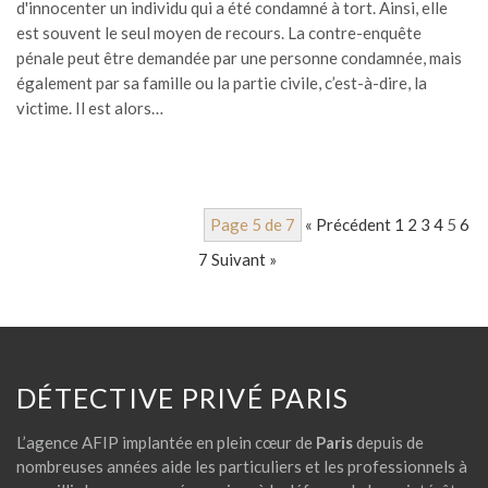
d'innocenter un individu qui a été condamné à tort. Ainsi, elle
est souvent le seul moyen de recours. La contre-enquête
pénale peut être demandée par une personne condamnée, mais
également par sa famille ou la partie civile, c’est-à-dire, la
victime. Il est alors…
Page 5 de 7
« Précédent
1
2
3
4
5
6
7
Suivant »
DÉTECTIVE PRIVÉ PARIS
L’agence AFIP implantée en plein cœur de
Paris
depuis de
nombreuses années aide les particuliers et les professionnels à