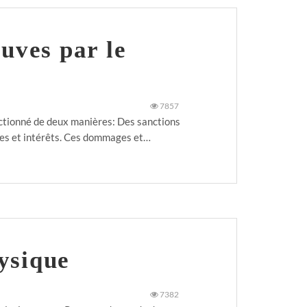
euves par le
7857
anctionné de deux manières: Des sanctions
ages et intérêts. Ces dommages et…
ysique
7382