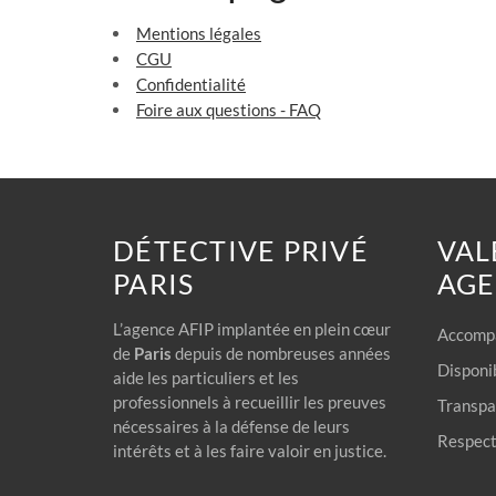
Mentions légales
CGU
Confidentialité
Foire aux questions - FAQ
DÉTECTIVE PRIVÉ
VAL
PARIS
AG
L’agence AFIP implantée en plein cœur
Accompa
de
Paris
depuis de nombreuses années
Disponib
aide les particuliers et les
professionnels à recueillir les preuves
Transpar
nécessaires à la défense de leurs
Respect 
intérêts et à les faire valoir en justice.