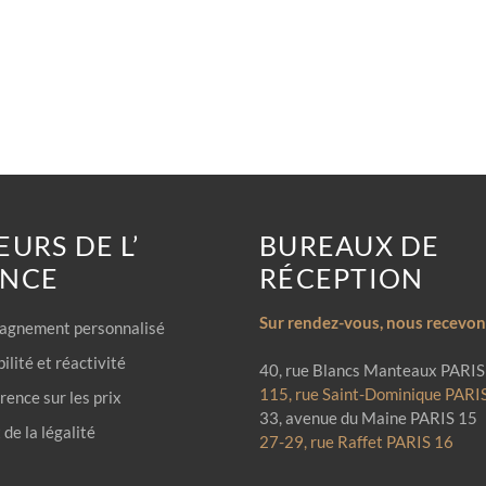
EURS DE L’
BUREAUX DE
ENCE
RÉCEPTION
Sur rendez-vous, nous recevons
gnement personnalisé
ilité et réactivité
40, rue Blancs Manteaux PARIS
115, rue Saint-Dominique PARI
ence sur les prix
33, avenue du Maine PARIS 15
de la légalité
27-29, rue Raffet PARIS 16